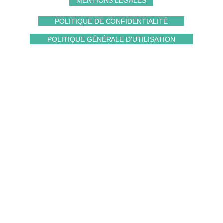
MENTIONS LÉGALES
vraiment agréables. Je recommande! " Alice O
POLITIQUE DE CONFIDENTIALITÉ
POLITIQUE GÉNÉRALE D'UTILISATION